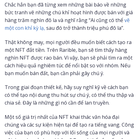
Chắc hẳn bạn đã từng xem những bài báo về những
bức tranh vẽ những chú khỉ hoạt hình được bán với giá
hàng trăm nghìn đô la và nghĩ rằng “Ai cũng có thể
vẽ
một con khỉ kỳ lạ,
sau đó trở thành triệu phú đô la”.
Thật không may, mọi người đều muốn biết cách tạo ra
một NFT đắt tiền. Trên Rarible, bạn sẽ tìm thấy hàng
nghìn NFT được rao bán. Vì vậy, bạn sẽ phải tìm ra một
cách hiệu quả nghiêm túc để nổi bật so với nhóm. Nếu
bạn muốn bán đất, bạn cần phải gây chú ý.
Trong giai đoạn thiết kế, hãy suy nghĩ kỹ về cách bạn
có thể tạo nội dung thu hút sự chú ý, có thể thu thập và
chia sẻ. Đây là những gì nó cần để lan truyền.
Một số giá trị nhất của NFT khai thác văn hóa đại
chúng và các sự kiện hiện tại để tạo ra tiếng vang. Công
việc của bạn có phù hợp với lối sống của mọi người và