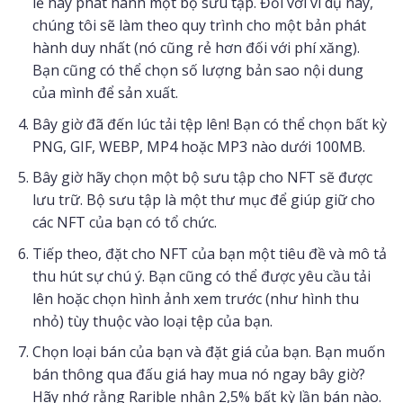
lẻ hay phát hành một bộ sưu tập. Đối với ví dụ này,
chúng tôi sẽ làm theo quy trình cho một bản phát
hành duy nhất (nó cũng rẻ hơn đối với phí xăng).
Bạn cũng có thể chọn số lượng bản sao nội dung
của mình để sản xuất.
Bây giờ đã đến lúc tải tệp lên! Bạn có thể chọn bất kỳ
PNG, GIF, WEBP, MP4 hoặc MP3 nào dưới 100MB.
Bây giờ hãy chọn một bộ sưu tập cho NFT sẽ được
lưu trữ. Bộ sưu tập là một thư mục để giúp giữ cho
các NFT của bạn có tổ chức.
Tiếp theo, đặt cho NFT của bạn một tiêu đề và mô tả
thu hút sự chú ý. Bạn cũng có thể được yêu cầu tải
lên hoặc chọn hình ảnh xem trước (như hình thu
nhỏ) tùy thuộc vào loại tệp của bạn.
Chọn loại bán của bạn và đặt giá của bạn. Bạn muốn
bán thông qua đấu giá hay mua nó ngay bây giờ?
Hãy nhớ rằng Rarible nhận 2,5% bất kỳ lần bán nào.